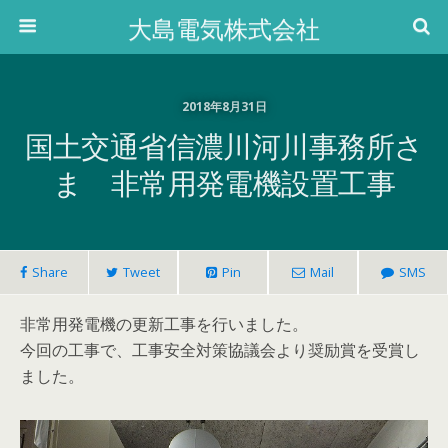
大島電気株式会社
2018年8月31日
国土交通省信濃川河川事務所さ
ま 非常用発電機設置工事
Share
Tweet
Pin
Mail
SMS
非常用発電機の更新工事を行いました。
今回の工事で、工事安全対策協議会より奨励賞を受賞し
ました。