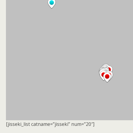
[jisseki_list catname=”jisseki” num=”20″]