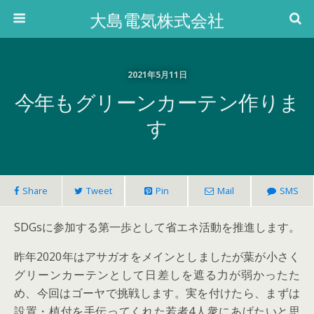
大島電気株式会社
2021年5月11日
今年もグリーンカーテン作りま
す
Share
Tweet
Pin
Mail
SMS
SDGsに参加する第一歩として省エネ活動を推進します。
昨年2020年はアサガオをメインとしましたが葉が小さく
グリーンカーテンとして日差しを遮る力が弱かったた
め、今回はゴーヤで挑戦します。実を付けたら、まずは
設置・植付を手伝ってくれた若者4人衆にあげたいと思