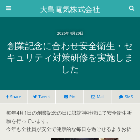
大島電気株式会社
2026年4月20日
創業記念に合わせ安全衛生・セ
キュリティ対策研修を実施しま
した
Share
Tweet
Pin
Mail
SMS
毎年4月1日の創業記念の日に諏訪神社様にて安全衛生祈
願を行っています。
今年も全社員が安全で健康的な毎日を過ごせるようお祈