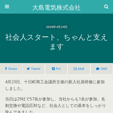
大島電気株式会社
2026年4月24日
社会人スタート、ちゃんと支え
ます
Share
Tweet
Pin
Mail
SMS
4月23日、十日町商工会議所主催の新入社員研修に参加
しました。
当日は29社で57名が参加し、当社からも1名が参加。名
刺交換や電話応対など、社会人としての基本をしっかり
学んできました。