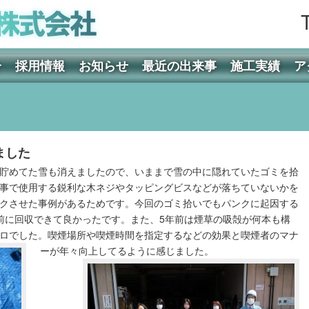
介
採用情報
お知らせ
最近の出来事
施工実績
ア
ました
貯めてた雪も消えましたので、いままで雪の中に隠れていたゴミを拾
事で使用する鋭利な木ネジやタッピングビスなどが落ちていないかを
クさせた事例があるためです。今回のゴミ拾いでもパンクに起因する
前に回収できて良かったです。また、5年前は煙草の吸殻が何本も構
ロでした。喫煙場所や喫煙時間を指定するなどの効果と喫煙者のマナ
ーが年々向上してるように感じました。