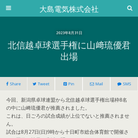
大島電気株式会社
2023年8月31日
北信越卓球選手権に山﨑琉優君
出場
Share
Tweet
Pin
Mail
SMS
今回、新潟県卓球連盟から北信越卓球選手権出場枠8名
の中に山﨑琉優君が推薦されました。
これは、日ごろの試合成績が上位でないと推薦されませ
ん。
試合は8月27日(日)9時から十日町市総合体育館で開催さ