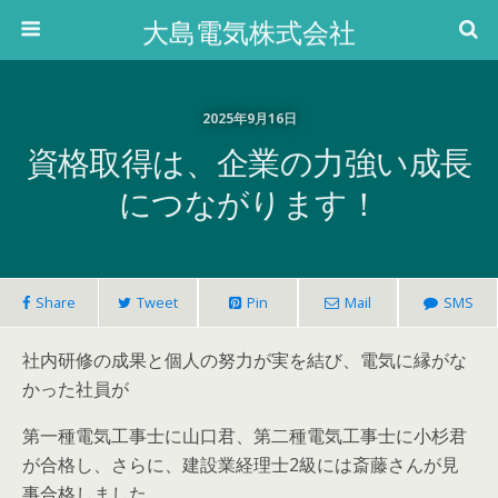
大島電気株式会社
2025年9月16日
資格取得は、企業の力強い成長
につながります！
Share
Tweet
Pin
Mail
SMS
社内研修の成果と個人の努力が実を結び、電気に縁がな
かった社員が
第一種電気工事士に山口君、第二種電気工事士に小杉君
が合格し、さらに、建設業経理士2級には斎藤さんが見
事合格しました。